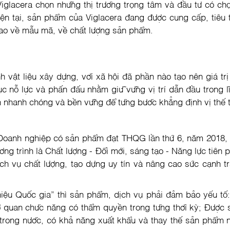
 Viglacera chọn những thị trường trọng tâm và đầu tư có chọ
 tại, sản phẩm của Viglacera đang được cung cấp, tiêu th
cao về mẫu mã, về chất lượng sản phẩm.
 vật liệu xây dựng, với xã hội đã phần nào tạo nên giá tr
 nỗ lực và phấn đấu nhằm giữ vững vị trí dẫn đầu trong lĩ
ển nhanh chóng và bền vững để từng bước khẳng định vị thế t
 Doanh nghiệp có sản phẩm đạt THQG lần thứ 6, năm 2018,
ương trình là Chất lượng - Đổi mới, sáng tạo - Năng lực tiê
ch vụ chất lượng, tạo dựng uy tín và nâng cao sức cạnh tr
u Quốc gia” thì sản phẩm, dịch vụ phải đảm bảo yếu tố: Q
 quan chức năng có thẩm quyền trong từng thời kỳ; Được 
ệu trong nước, có khả năng xuất khẩu và thay thế sản phẩ