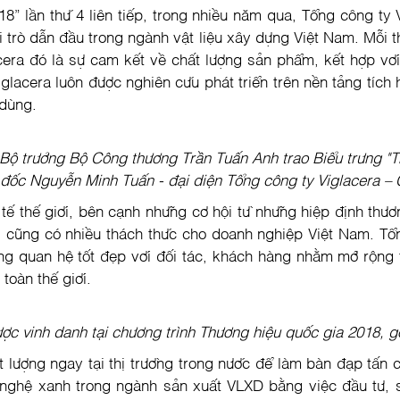
8” lần thứ 4 liên tiếp, trong nhiều năm qua, Tổng công ty
ai trò dẫn đầu trong ngành vật liệu xây dựng Việt Nam. Mỗi 
lacera đó là sự cam kết về chất lượng sản phẩm, kết hợp vớ
acera luôn được nghiên cứu phát triển trên nền tảng tích hợ
 dùng.
 Bộ trưởng Bộ Công thương Trần Tuấn Anh trao Biểu trưng "
đốc Nguyễn Minh Tuấn - đại diện Tổng công ty Viglacera 
 tế thế giới, bên cạnh những cơ hội từ những hiệp định thư
ì cũng có nhiều thách thức cho doanh nghiệp Việt Nam. Tổ
ựng quan hệ tốt đẹp với đối tác, khách hàng nhằm mở rộng t
toàn thế giới.
ợc vinh danh tại chương trình Thương hiệu quốc gia 2018, gó
 lượng ngay tại thị trường trong nước để làm bàn đạp tấn 
nghệ xanh trong ngành sản xuất VLXD bằng việc đầu tư, 