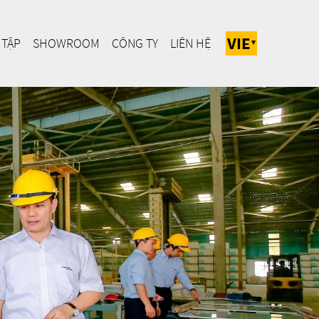
VIE
 TẬP
SHOWROOM
CÔNG TY
LIÊN HỆ