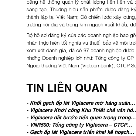
bằng hệ thống quản lý chất lượng tiên tiến và
sáng tạo; Thương hiệu sản phẩm được đăng ký 
thành lập tại Việt Nam; Có chiến lược xây dựng,
trường nội địa và trong kim ngạch xuất khẩu, đư
Bộ hồ sơ đăng ký của các doanh nghiệp bao gồm
nhận thực hiện tốt nghĩa vụ thuế; bảo vệ môi tr
xem xét đánh giá, đã có 97 doanh nghiệp được 
những Doanh nghiệp lớn như: Tổng công ty CP 
Ngoại thương Việt Nam (Vietcombank), CTCP S
TIN LIÊN QUAN
- Khối gạch ốp lát Viglacera mở hàng xuân
2019 tại nhiều điểm cầu trên cả nước
- Viglacera Khởi công Khu Thiết chế văn hóa
khu nhà ở xã hội tại KCN Yên Phong – Bắc
- Viglacera đặt bước tiến quan trọng trong
Ninh và Phát động Tết trồng cây Xuân Kỷ Hợ
việc mở rộng thị trường tại Mỹ - The
- VNR500: Tổng công ty Viglacera – CTCP
2019
International Surface Event (TISE) 2019
vươn lên vị trí dẫn đầu Top 500 doanh nghiệ
- Gạch ốp lát Viglacera triển khai kế hoạch