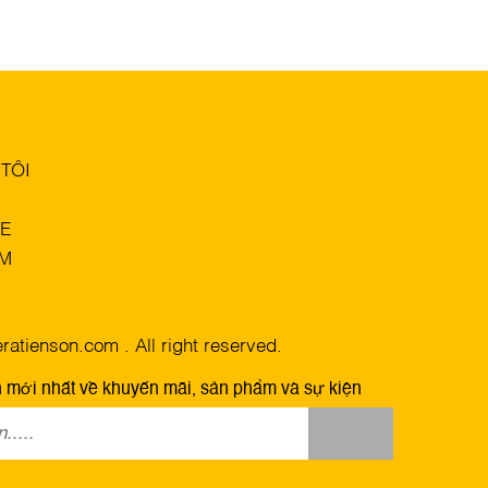
TÔI
E
M
atienson.com . All right reserved.
n mới nhất về khuyến mãi, sản phẩm và sự kiện