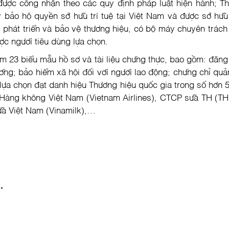
 được công nhận theo các quy định pháp luật hiện hành; Th
bảo hộ quyền sở hữu trí tuệ tại Việt Nam và được sở hữu
 phát triển và bảo vệ thương hiệu, có bộ máy chuyên trách q
ợc người tiêu dùng lựa chọn.
 23 biểu mẫu hồ sơ và tài liệu chứng thực, bao gồm: đăng 
ường; bảo hiểm xã hội đối với người lao động; chứng chỉ qu
lựa chọn đạt danh hiệu Thương hiệu quốc gia trong số hơn 
Hàng không Việt Nam (Vietnam Airlines), CTCP sữa TH (T
ữa Việt Nam (Vinamilk),…
i
p