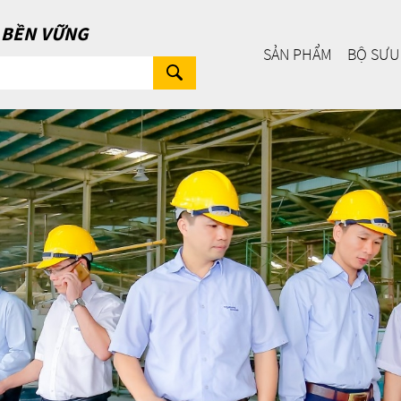
Ị BỀN VỮNG
SẢN PHẨM
BỘ SƯU