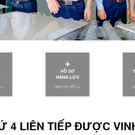
+
HỒ SƠ
E
NĂNG LỰC
>>
XEM CHI TIẾT >>
X
Ứ 4 LIÊN TIẾP ĐƯỢC VI