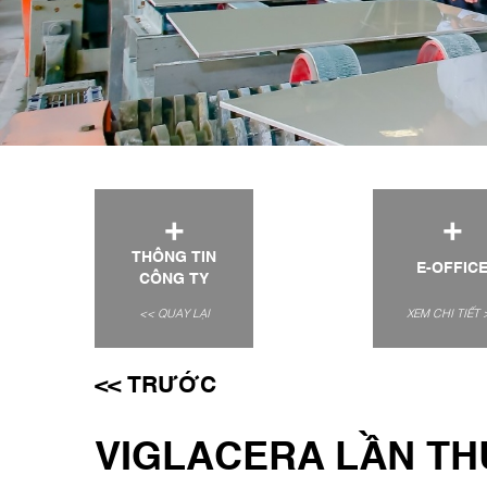
+
+
THÔNG TIN
E-OFFIC
CÔNG TY
<< QUAY LẠI
XEM CHI TIẾT 
<< TRƯỚC
VIGLACERA LẦN TH