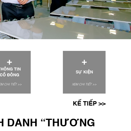
+
+
THÔNG TIN
SỰ KIỆN
CỔ ĐÔNG
EM CHI TIẾT >>
XEM CHI TIẾT >>
KẾ TIẾP >>
NH DANH “THƯƠNG