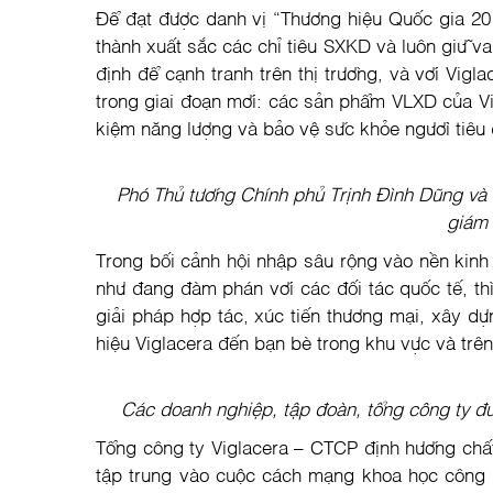
Để đạt được danh vị “Thương hiệu Quốc gia 201
thành xuất sắc các chỉ tiêu SXKD và luôn giữ v
định để cạnh tranh trên thị trường, và với Vig
trong giai đoạn mới: các sản phẩm VLXD của Vigl
kiệm năng lượng và bảo vệ sức khỏe người tiêu
Phó Thủ tướng Chính phủ Trịnh Đình Dũng và
giám 
Trong bối cảnh hội nhập sâu rộng vào nền kinh
như đang đàm phán với các đối tác quốc tế, th
giải pháp hợp tác, xúc tiến thương mại, xây d
hiệu Viglacera đến bạn bè trong khu vực và trên 
Các doanh nghiệp, tập đoàn, tổng công ty đư
Tổng công ty Viglacera – CTCP định hướng chất
tập trung vào cuộc cách mạng khoa học công 