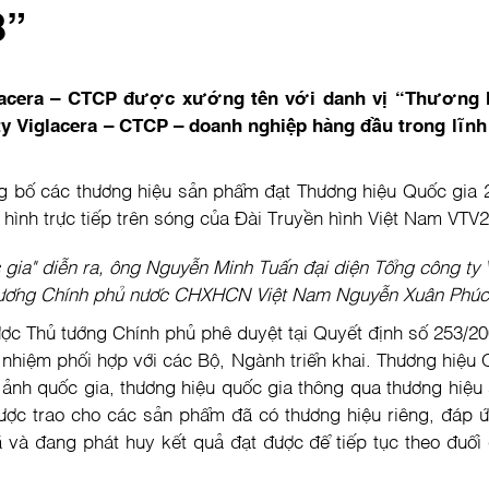
8”
iglacera – CTCP được xướng tên với danh vị “Thương h
y Viglacera – CTCP – doanh nghiệp hàng đầu trong lĩnh 
bố các thương hiệu sản phẩm đạt Thương hiệu Quốc gia 20
hình trực tiếp trên sóng của Đài Truyền hình Việt Nam VTV2
 gia" diễn ra, ông Nguyễn Minh Tuấn đại diện Tổng công ty 
ướng Chính phủ nước CHXHCN Việt Nam Nguyễn Xuân Phú
ợc Thủ tướng Chính phủ phê duyệt tại Quyết định số 2
 nhiệm phối hợp với các Bộ, Ngành triển khai. Thương hiệu 
 ảnh quốc gia, thương hiệu quốc gia thông qua thương hiệu
được trao cho các sản phẩm đã có thương hiệu riêng, đáp ứ
và đang phát huy kết quả đạt được để tiếp tục theo đuổi cá