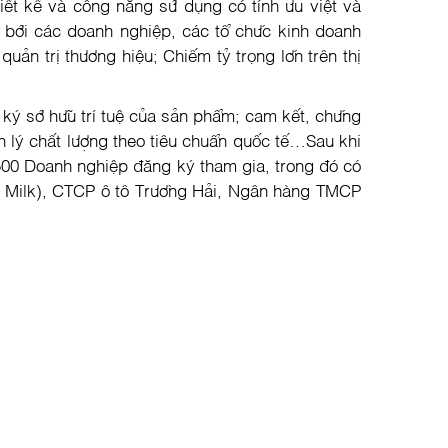
iết kế và công năng sử dụng có tính ưu việt và
 bởi các doanh nghiệp, các tổ chức kinh doanh
uản trị thương hiệu; Chiếm tỷ trọng lớn trên thị
ký sở hữu trí tuệ của sản phẩm; cam kết, chứng
ản lý chất lượng theo tiêu chuẩn quốc tế…Sau khi
500 Doanh nghiệp đăng ký tham gia, trong đó có
H Milk), CTCP ô tô Trường Hải, Ngân hàng TMCP