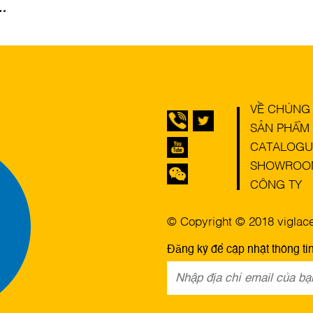
h
–
VỀ CHÚNG 
SẢN PHẨM
CATALOGU
SHOWROO
CÔNG TY
© Copyright © 2018 viglacer
Đăng ký để cập nhật thông ti