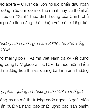
 Viglacera – CTCP đã luôn nỗ lực phấn đấu hoàn
thương hiệu cần có một thế mạnh hay ưu thế nhất
i tiêu chí “Xanh” theo định hướng của Chính phủ
p các tính năng: thân thiện với môi trường, tiết
Thương hiệu Quốc gia năm 2018" cho Phó Tổng
– CTCP
ơng mại tự do (FTA) mà Việt Nam đã ký kết cũng
ng công ty Viglacera – CTCP đã thực hiện nhiều
hị trường tiêu thụ và quảng bá hình ảnh thương
p phần quảng bá thương hiệu Việt ra thế giới
công mạnh mẽ thị trường nước ngoài. Ngoài việc
sản xuất và nâng cao chất lượng các sản phẩm