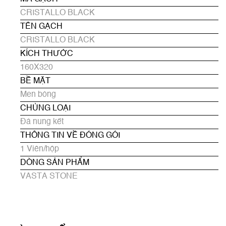
CRISTALLO BLACK
TÊN GẠCH
CRISTALLO BLACK
KÍCH THƯỚC
160X320
BỀ MẶT
Men bóng
CHỦNG LOẠI
Đá nung kết
THÔNG TIN VỀ ĐÓNG GÓI
1 Viên/hộp
DÒNG SẢN PHẨM
VASTA STONE