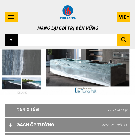
VIE
MANG LẠI GIÁ TRỊ BỀN VỮNG
SẢN PHẨM
<< QUAY LẠI
+
GẠCH ỐP TƯỜNG
XEM CHI TIẾT >>