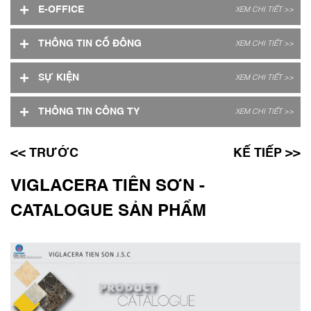
+
E-OFFICE
XEM CHI TIẾT >>
+
THÔNG TIN CỔ ĐÔNG
XEM CHI TIẾT >>
+
SỰ KIỆN
XEM CHI TIẾT >>
+
THÔNG TIN CÔNG TY
XEM CHI TIẾT >>
<< TRƯỚC
KẾ TIẾP >>
VIGLACERA TIÊN SƠN -
CATALOGUE SẢN PHẨM