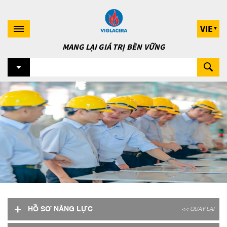
VIE
MANG LẠI GIÁ TRỊ BỀN VỮNG
+
HỒ SƠ NĂNG LỰC
<< QUAY LẠI