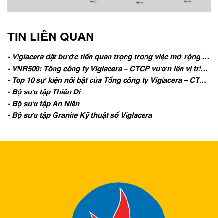
TIN LIÊN QUAN
- Viglacera đặt bước tiến quan trọng trong việc mở rộng thị
trường tại Mỹ - The International Surface Event (TISE) 2019
- VNR500: Tổng công ty Viglacera – CTCP vươn lên vị trí
dẫn đầu Top 500 doanh nghiệp lớn nhất Việt Nam trong
- Top 10 sự kiện nổi bật của Tổng công ty Viglacera – CTCP
ngành sản xuất, kinh doanh vật liệu xây dựng
năm 2018
- Bộ sưu tập Thiên Di
- Bộ sưu tập An Niên
- Bộ sưu tập Granite Kỹ thuật số Viglacera