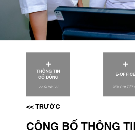
+
+
THÔNG TIN
E-OFFIC
CỔ ĐÔNG
<< QUAY LẠI
XEM CHI TIẾT 
<< TRƯỚC
CÔNG BỐ THÔNG TI