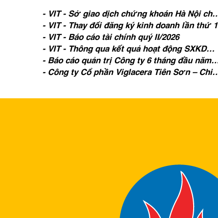
- VIT - Sở giao dịch chứng khoán Hà Nội chấ
thuận niêm yết sáp nhập đối với cổ phiếu
- VIT - Thay đổi đăng ký kinh doanh lần thứ 
Công ty cổ phần Viglacera Tiên Sơn
- VIT - Báo cáo tài chính quý II/2026
- VIT - Thông qua kết quả hoạt động SXKD
quý II/2026 và kế hoạch SXKD quý III/2026
- Báo cáo quản trị Công ty 6 tháng đầu năm
2026
- Công ty Cổ phần Viglacera Tiên Sơn – Chi
nhánh Eurotile, đã được cấp Giấy chứng
nhận đăng ký doanh nghiệp thay đổi lần thứ
1, ghi nhận việc thay đổi người đứng đầu