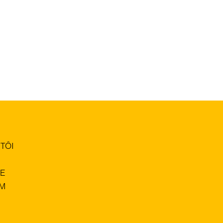
TÔI
E
M