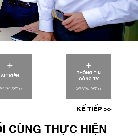
+
+
THÔNG TIN
SỰ KIỆN
CÔNG TY
EM CHI TIẾT >>
XEM CHI TIẾT >>
KẾ TIẾP >>
I CÙNG THỰC HIỆN