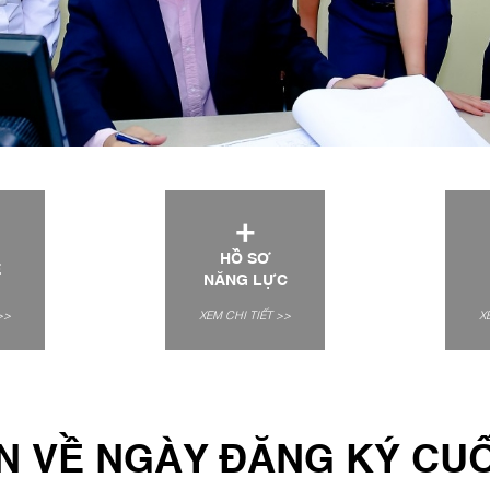
+
HỒ SƠ
E
NĂNG LỰC
>>
XEM CHI TIẾT >>
X
N VỀ NGÀY ĐĂNG KÝ CUỐ